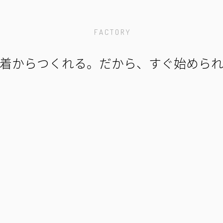
F A C T O R Y
着からつくれる。だから、すぐ始めら